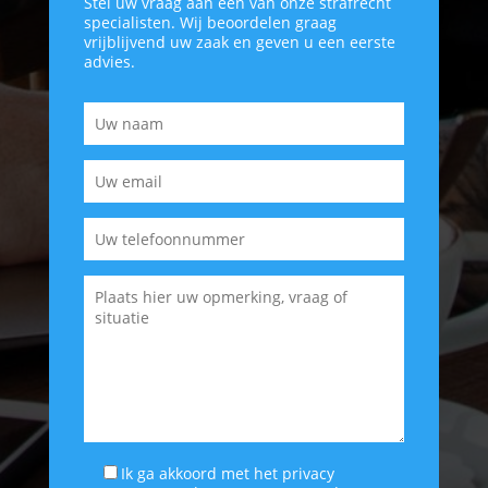
Stel uw vraag aan een van onze strafrecht
specialisten. Wij beoordelen graag
vrijblijvend uw zaak en geven u een eerste
advies.
Ik ga akkoord met het
privacy