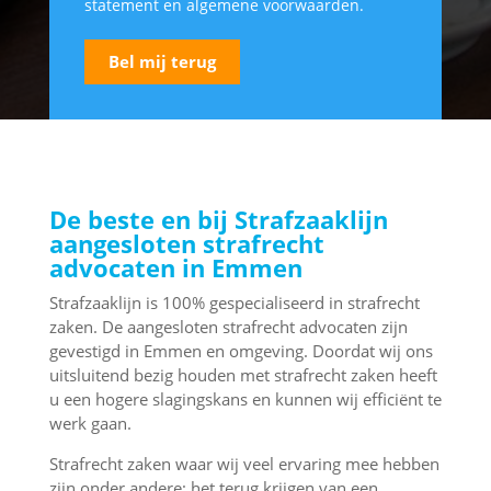
statement
en
algemene voorwaarden
.
De beste en bij Strafzaaklijn
aangesloten strafrecht
advocaten in Emmen
Strafzaaklijn is 100% gespecialiseerd in strafrecht
zaken. De aangesloten strafrecht advocaten zijn
gevestigd in Emmen en omgeving. Doordat wij ons
uitsluitend bezig houden met strafrecht zaken heeft
u een hogere slagingskans en kunnen wij efficiënt te
werk gaan.
Strafrecht zaken waar wij veel ervaring mee hebben
zijn onder andere; het terug krijgen van een